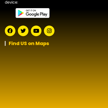
device:
Find US on Maps